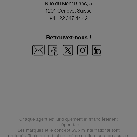
Rue du Mont Blanc, 5
1201 Genève
, Suisse
+41 22 347 44 42
Retrouvez-nous !
Chaque agent est juridiquement et financièrement
indépendant.
Les marques et le concept Swixim international sont
protégés. Toute reproduction, même partielle sera poursuivie.