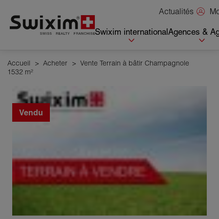
Panneau de gestion des cookies
Mo
Actualités
Swixim international
Agences & Ag
Accueil
>
Acheter
>
Vente Terrain à bâtir Champagnole
1532 m²
Vendu