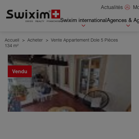
Panneau de gestion des cookies
Mo
Actualités
Swixim international
Agences & Ag
Accueil
>
Acheter
>
Vente Appartement Dole 5 Pièces
134 m²
Vendu