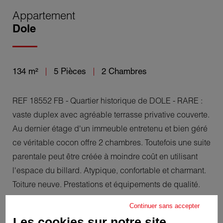
Appartement
Dole
134 m²
5 Pièces
2 Chambres
REF 18552 FB - Quartier historique de DOLE - RARE :
vaste duplex avec agréable terrasse privative couverte.
Au dernier étage d'un immeuble entretenu et bien géré
ce véritable cocon offre 2 chambres. Toutefois une suite
parentale peut être créée à moindre coût en utilisant
l'espace du billard. Atypique, confortable et charmant.
Toiture neuve. Prestations et équipements de qualité.
Visite virtuelle sur demande. 219 000 euros
Continuer sans accepter
Les cookies sur notre site