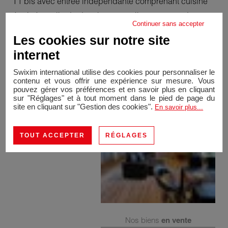
T1 bis avec entrée indépendante comprenant cuisine
équipée, salle de douche avec toilettes et grande
Continuer sans accepter
pièce de 22 m². Terrain clos. Bel état général.
Les cookies sur notre site
Opportunité à saisir rapidement !
internet
159 000 Euros.
Swixim international utilise des cookies pour personnaliser le
contenu et vous offrir une expérience sur mesure. Vous
pouvez gérer vos préférences et en savoir plus en cliquant
sur "Réglages" et à tout moment dans le pied de page du
site en cliquant sur "Gestion des cookies".
En savoir plus...
TOUT ACCEPTER
RÉGLAGES
Nos biens
en vente