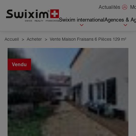
Panneau de gestion des cookies
Mo
Actualités
Swixim international
Agences & Ag
Accueil
>
Acheter
>
Vente Maison Fraisans 6 Pièces 129 m²
Vendu