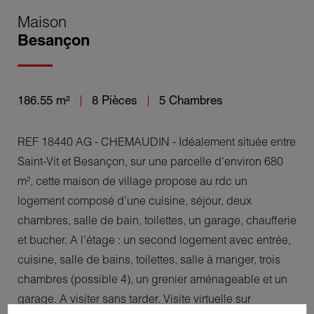
Maison
Besançon
186.55 m²
8 Pièces
5 Chambres
REF 18440 AG - CHEMAUDIN - Idéalement située entre
Saint-Vit et Besançon, sur une parcelle d’environ 680
m², cette maison de village propose au rdc un
logement composé d’une cuisine, séjour, deux
chambres, salle de bain, toilettes, un garage, chaufferie
et bucher. A l’étage : un second logement avec entrée,
cuisine, salle de bains, toilettes, salle à manger, trois
chambres (possible 4), un grenier aménageable et un
garage. A visiter sans tarder. Visite virtuelle sur