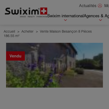
Panneau de gestion des cookies
Mo
Actualités
Swixim international
Agences & Ag
Accueil
>
Acheter
>
Vente Maison Besançon 8 Pièces
186.55 m²
Vendu