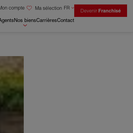
Mon compte
FR
Ma sélection
Devenir
Franchisé
Agents
Nos biens
Carrières
Contact