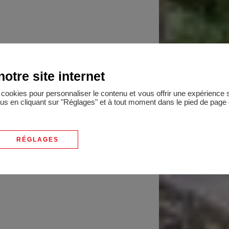
otre site internet
 terrain clos d'environ 500
une rénovation soignée afin de
es cookies pour personnaliser le contenu et vous offrir une expérienc
lus en cliquant sur "Réglages" et à tout moment dans le pied de page d
 confortable petit cocon offre
e de bains et 1 salle de
angements. Cour, garage,
RÉGLAGES
.