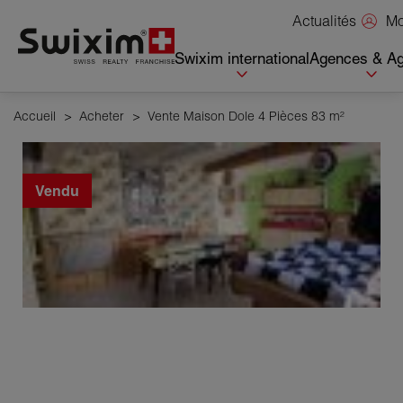
Panneau de gestion des cookies
Mo
Actualités
Swixim international
Agences & Ag
Accueil
>
Acheter
>
Vente Maison Dole 4 Pièces 83 m²
Vendu