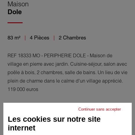
Maison
Dole
83 m²
4 Pièces
2 Chambres
REF 18333 MO - PERIPHERIE DOLE - Maison de
village en pierre avec jardin. Cuisine-séjour, salon avec
poêle à bois, 2 chambres, salle de bains. Un lieu de vie
plein de charme dans le calme d'un village apprécié.
119 000 euros
Continuer sans accepter
Les cookies sur notre site
internet