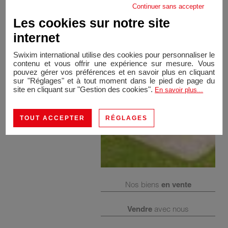
Continuer sans accepter
Pompe à chaleur. Visite virtuelle sur demande. 369 000
Les cookies sur notre site
Euros
internet
Swixim international utilise des cookies pour personnaliser le
contenu et vous offrir une expérience sur mesure. Vous
pouvez gérer vos préférences et en savoir plus en cliquant
sur "Réglages" et à tout moment dans le pied de page du
site en cliquant sur "Gestion des cookies".
En savoir plus...
TOUT ACCEPTER
RÉGLAGES
Nos biens
en vente
Vendre
avec nous