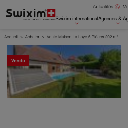
Panneau de gestion des cookies
Mo
Actualités
Swixim international
Agences & Ag
Accueil
>
Acheter
>
Vente Maison La Loye 6 Pièces 202 m²
Vendu