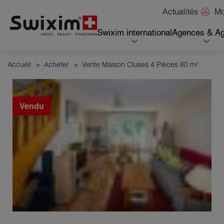
Panneau de gestion des cookies
Mo
Actualités
Swixim international
Agences & Ag
Accueil
>
Acheter
>
Vente Maison Cluses 4 Pièces 80 m²
Vendu