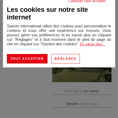
Continuer sans accepter
venez vite découvrir ce bien agréable à vivre!
Les cookies sur notre site
internet
Swixim international utilise des cookies pour personnaliser le
contenu et vous offrir une expérience sur mesure. Vous
pouvez gérer vos préférences et en savoir plus en cliquant
sur "Réglages" et à tout moment dans le pied de page du
site en cliquant sur "Gestion des cookies".
En savoir plus...
TOUT ACCEPTER
RÉGLAGES
Nos biens
en vente
Vendre
avec nous