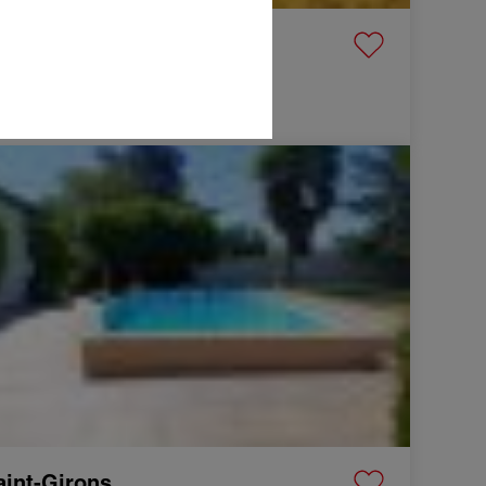
avelanet
aison
222 m²
10 Pièces
9 000 €
 Maison Saint-Girons 7 Pièces 134 m²
aint-Girons