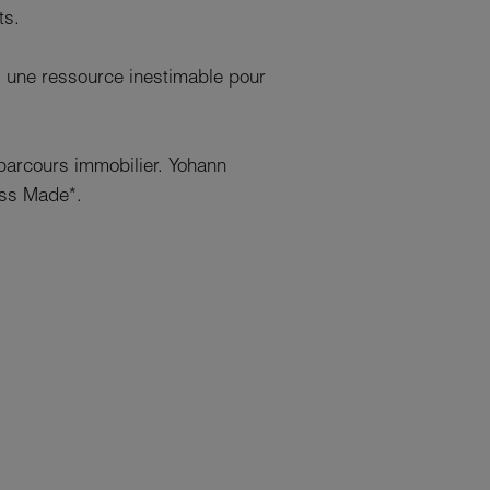
ts.
i une ressource inestimable pour
parcours immobilier. Yohann
iss Made*.