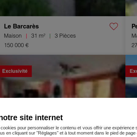
Le Barcarès
P
Maison
31 m²
3 Pièces
M
150 000 €
27
Vente Maison Laroque-d'Olmes 8 Pièces 192 m²
Vente
Exclusivité
Exc
otre site internet
es cookies pour personnaliser le contenu et vous offrir une expérienc
lus en cliquant sur "Réglages" et à tout moment dans le pied de page d