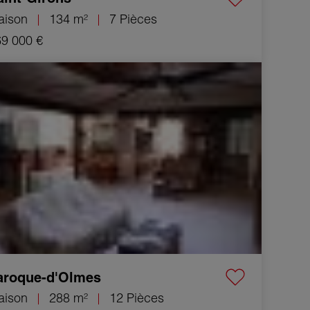
aison
134 m²
7 Pièces
9 000 €
 Maison Laroque-d'Olmes 12 Pièces 288 m²
aroque-d'Olmes
aison
288 m²
12 Pièces