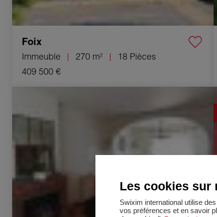
Foix
Immeuble
270 m²
18 Pièces
409 500 €
Vente Maison Lavelanet 7 Pièces 130 m²
Les cookies sur n
Swixim international utilise d
vos préférences et en savoir p