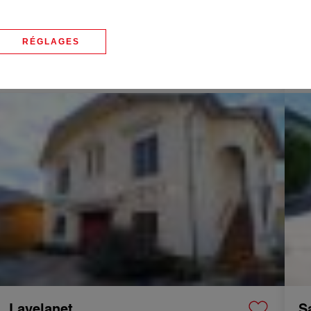
Laroque-d'Olmes
L
RÉGLAGES
Maison
192 m²
8 Pièces
M
241 000 €
54
Vente Maison Lavelanet 9 Pièces 92 m²
Vente
Lavelanet
S