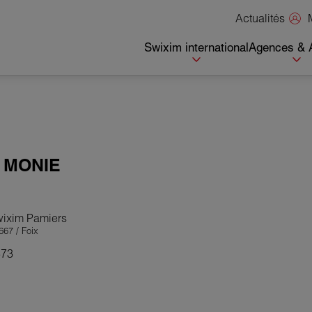
Actualités
Swixim international
Agences & 
n
MONIE
wixim Pamiers
67 / Foix
373