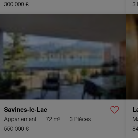
300 000 €
31
Vente Appartement Savines-le-Lac 3 Pièces 72 m²
Vente
Savines-le-Lac
L
Appartement
72 m²
3 Pièces
M
550 000 €
84