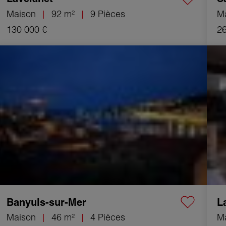
Maison
92 m²
9 Pièces
M
130 000 €
26
Vente Maison Banyuls-sur-Mer 4 Pièces 46 m²
Vente
Banyuls-sur-Mer
L
Maison
46 m²
4 Pièces
M