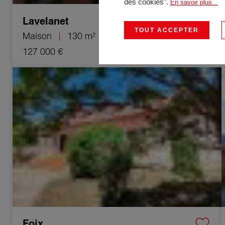
des cookies".
En savoir plus...
Lavelanet
TOUT ACCEPTER
Maison
130 m²
7 Pièces
127 000 €
Vente Maison Foix 8 Pièces 280 m²
Foix