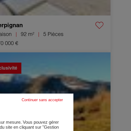
erpignan
aison
92 m²
5 Pièces
0 000 €
 Maison Lavelanet 10 Pièces 222 m²
lusivité
Continuer sans accepter
e sur mesure. Vous pouvez gérer
u site en cliquant sur "Gestion