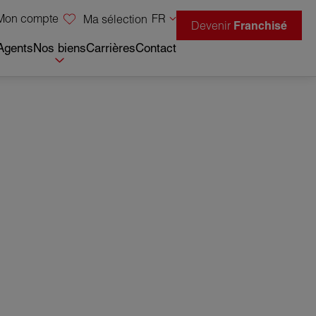
Mon compte
FR
Ma sélection
Devenir
Franchisé
Agents
Nos biens
Carrières
Contact