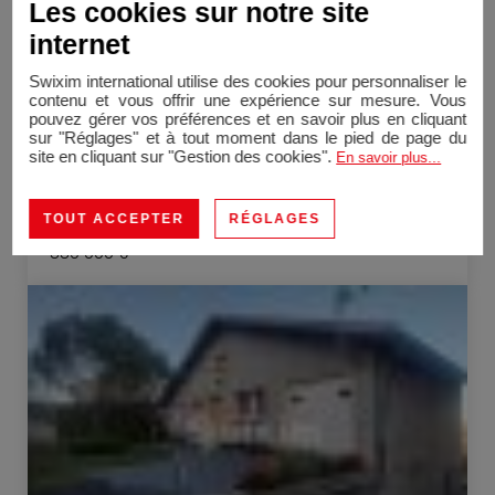
Les cookies sur notre site
internet
Swixim international utilise des cookies pour personnaliser le
contenu et vous offrir une expérience sur mesure. Vous
pouvez gérer vos préférences et en savoir plus en cliquant
sur "Réglages" et à tout moment dans le pied de page du
site en cliquant sur "Gestion des cookies".
En savoir plus...
Ambérieu-en-Bugey
Propriété
157 m²
12 Pièces
TOUT ACCEPTER
RÉGLAGES
880 000 €
Vente Propriété Charly 6 Pièces 119 m²