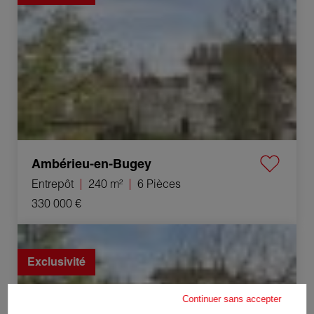
Ambérieu-en-Bugey
Entrepôt
240 m²
6 Pièces
330 000 €
Vente Propriété Ambérieu-en-Bugey 12 Pièces 157 m²
Exclusivité
Continuer sans accepter