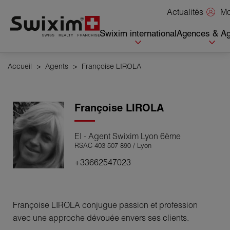
Panneau de gestion des cookies
Mo
Actualités
Swixim international
Agences & Ag
Accueil
>
Agents
>
Françoise LIROLA
Françoise
LIROLA
EI - Agent Swixim Lyon 6ème
RSAC 403 507 890 / Lyon
+33662547023
Françoise LIROLA conjugue passion et profession
avec une approche dévouée envers ses clients.