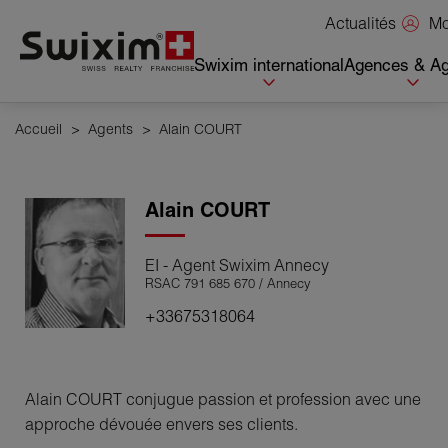
Panneau de gestion des cookies
Mo
Actualités
Swixim international
Agences & Ag
Accueil
>
Agents
>
Alain COURT
Alain
COURT
EI - Agent Swixim Annecy
RSAC 791 685 670 / Annecy
+33675318064
Alain COURT conjugue passion et profession avec une
approche dévouée envers ses clients.