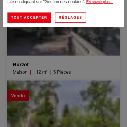
site en cliquant sur "Gestion des cookies".
En savoir plus...
TOUT ACCEPTER
RÉGLAGES
Burzet
Maison
112 m²
5 Pièces
Vente Appartement Annecy 3 Pièces 60 m²
Vendu