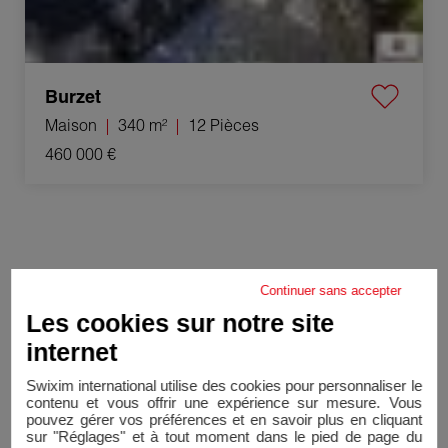
Burzet
Maison
340 m²
12 Pièces
460 000 €
Continuer sans accepter
Mes derniers biens
vendus/loués
Les cookies sur notre site
internet
Swixim international utilise des cookies pour personnaliser le
Vente Maison Burzet 5 Pièces 112 m²
contenu et vous offrir une expérience sur mesure. Vous
pouvez gérer vos préférences et en savoir plus en cliquant
Vendu
sur "Réglages" et à tout moment dans le pied de page du