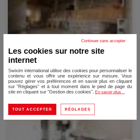
Continuer sans accepter
Les cookies sur notre site
internet
La Sarraz
Swixim international utilise des cookies pour personnaliser le
contenu et vous offrir une expérience sur mesure. Vous
Grange
200 m²
10 Pièces
pouvez gérer vos préférences et en savoir plus en cliquant
sur "Réglages" et à tout moment dans le pied de page du
Vente Maison de ville La Sarraz 4.5 Pièces 120 m²
site en cliquant sur "Gestion des cookies".
En savoir plus...
Vendu
TOUT ACCEPTER
RÉGLAGES