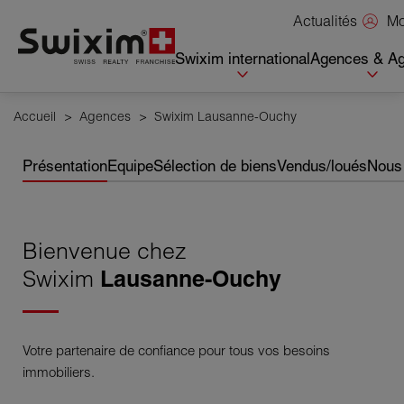
Panneau de gestion des cookies
Mo
Actualités
Swixim international
Agences & Ag
Accueil
>
Agences
>
Swixim Lausanne-Ouchy
Présentation
Equipe
Sélection de biens
Vendus/loués
Nous 
Bienvenue chez
Swixim
Lausanne-Ouchy
Votre partenaire de confiance pour tous vos besoins
immobiliers.