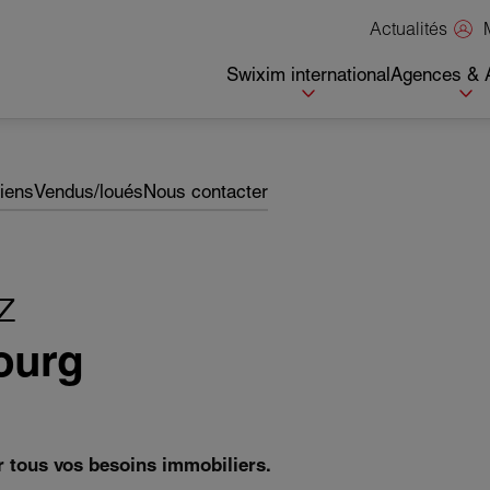
Actualités
Swixim international
Agences & 
biens
Vendus/loués
Nous contacter
z
ourg
r tous vos besoins immobiliers.