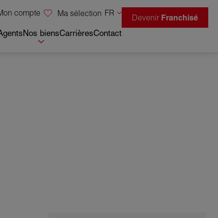
Mon compte
FR
Ma sélection
Devenir
Franchisé
Agents
Nos biens
Carrières
Contact