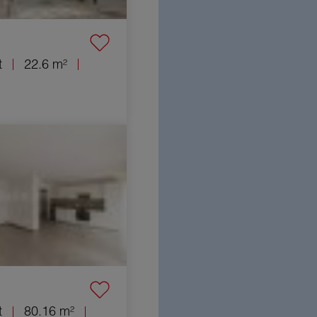
t
22.6 m²
nt Haguenau 4 Pièces
t
80.16 m²