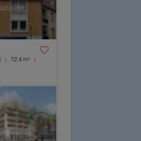
t
72.4 m²
nt Mulhouse 1 pièce