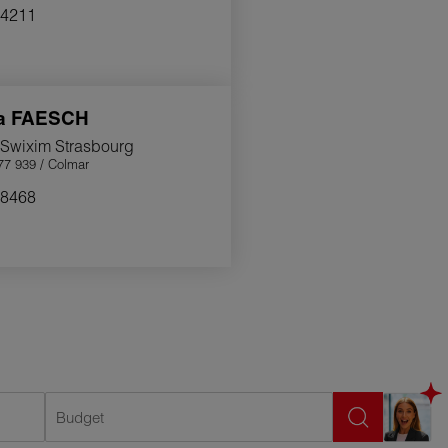
4211
ya
FAESCH
 Swixim Strasbourg
7 939 / Colmar
8468
Budget