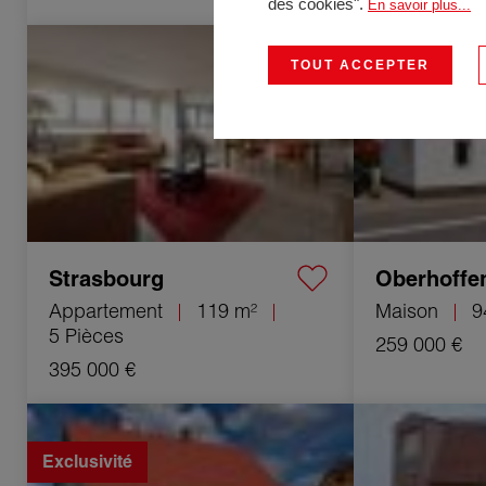
des cookies".
En savoir plus...
Vente Appartement Strasbourg 5 Pièces
Vente Maison Ob
119 m²
5 Pièces 94 m²
TOUT ACCEPTER
Strasbourg
Oberhoffe
Appartement
119 m²
Maison
9
5 Pièces
259 000 €
395 000 €
Vente Maison Oberhoffen-sur-Moder
Vente Appartemen
5 Pièces 90 m²
72.4 m²
Exclusivité