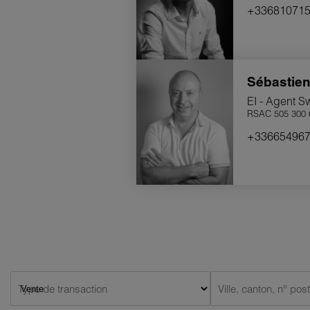
+33681071
aider à atteindre vos objectifs immob
Nicolas DEMESY
Agent Franchisé, indépendant juridiquement e
Sébastie
EI - Agent S
RSAC 505 300 6
+33665496
Type de transaction
Ville, canton, n° post