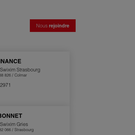
Nous
rejoindre
INANCE
 Swixim Strasbourg
8 826 / Colmar
2971
BONNET
 Swixim Gries
2 066 / Strasbourg