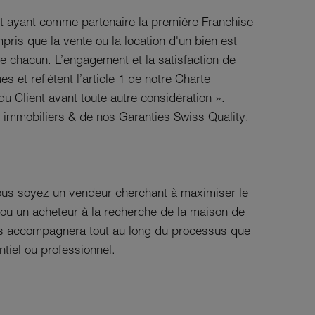
t ayant comme partenaire la première Franchise
ris que la vente ou la location d'un bien est
de chacun. L’engagement et la satisfaction de
es et reflètent l’article 1 de notre Charte
 du Client avant toute autre considération ».
immobiliers & de nos Garanties Swiss Quality.
ous soyez un vendeur cherchant à maximiser le
ou un acheteur à la recherche de la maison de
us accompagnera tout au long du processus que
tiel ou professionnel.
e variée de biens à louer, du studio aux
iliales, biens premium et locaux