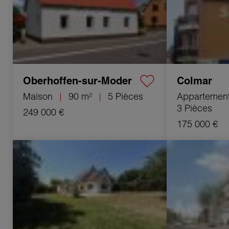
Oberhoffen-sur-Moder
Colmar
Maison
90 m²
5 Pièces
Appartemen
3 Pièces
249 000 €
175 000 €
Vente Maison Eschau 6 Pièces 134 m²
Vente Apparteme
22.6 m²