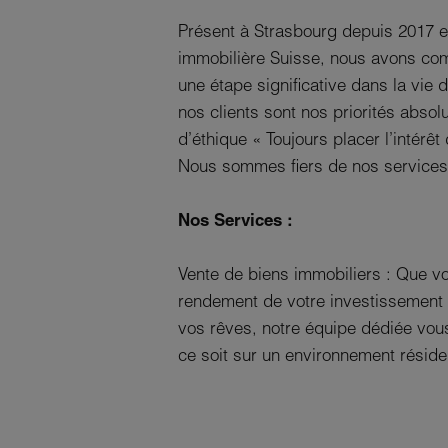
Présent à Strasbourg depuis 2017 e
immobilière Suisse, nous avons comp
une étape significative dans la vie 
nos clients sont nos priorités absolu
d’éthique « Toujours placer l’intérêt
Nous sommes fiers de nos services 
Nos Services :
Vente de biens immobiliers : Que v
rendement de votre investissement 
vos rêves, notre équipe dédiée vo
ce soit sur un environnement résiden
Location : nous proposons une gamm
appartements spacieux, maisons fam