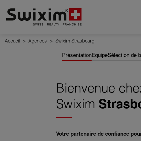
Panneau de gestion des cookies
Accueil
>
Agences
>
Swixim Strasbourg
Présentation
Equipe
Sélection de 
Bienvenue che
Swixim
Strasb
Votre partenaire de confiance pou