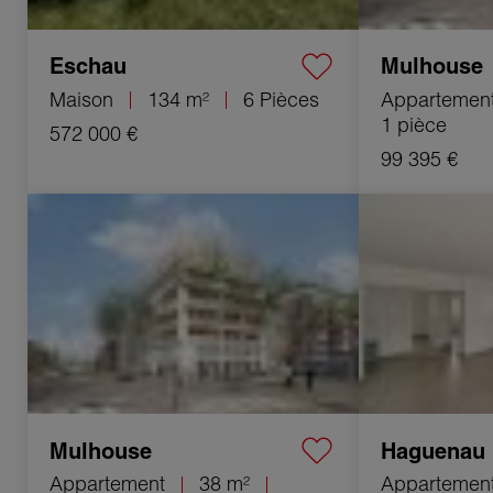
Eschau
Mulhouse
Maison
134 m²
6 Pièces
Appartemen
1 pièce
572 000 €
99 395 €
Vente Appartement Mulhouse 2 Pièces
Vente Apparteme
38 m²
80.16 m²
Mulhouse
Haguenau
Appartement
38 m²
Appartemen