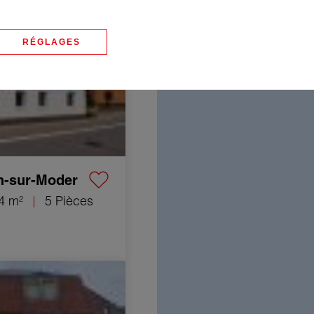
erhoffen-sur-Moder
RÉGLAGES
n-sur-Moder
4 m²
5 Pièces
t Colmar 3 Pièces