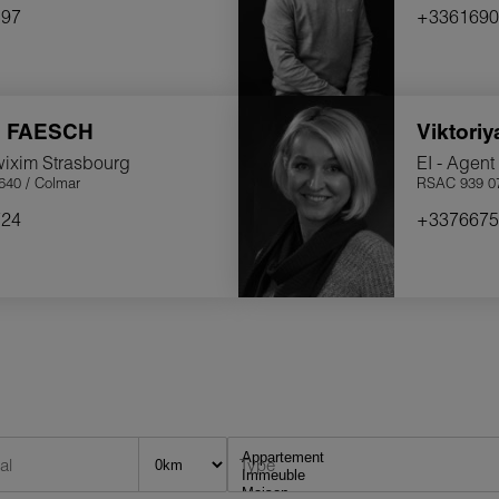
597
+3361690
iliers.
t financièrement
n
FAESCH
Viktori
wixim Strasbourg
EI - Agent
40 / Colmar
RSAC 939 07
724
+3376675
al
Type