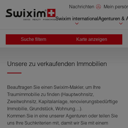
Cookies management panel
Mein persö
Nachrichten
Swixim international
Agenturen & 
Suche filtern
Karte anzeigen
Home
>
Kaufen
Unsere zu verkaufenden Immobilien
Beauftragen Sie einen Swixim-Makler, um Ihre
Traumimmobilie zu finden (Hauptwohnsitz,
Zweitwohnsitz, Kapitalanlage, renovierungsbedürftige
Immobilie, Grundstück, Wohnung…).
Kommen Sie in eine unserer Agenturen oder teilen Sie
uns Ihre Suchkriterien mit, damit wir Sie mit einem