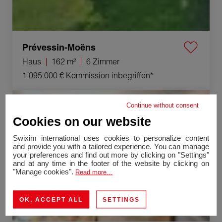
Prévessin-Moëns
Haus
162 m²
6 Zimmer
1 095 000 €
Kommission inbegriffen*
Verkauf Stadthaus Cluses 18 Zimmer 318.5 m²
Continue without consent
Exklusives Angebot
Cookies on our website
Swixim international uses cookies to personalize content
and provide you with a tailored experience. You can manage
your preferences and find out more by clicking on "Settings"
and at any time in the footer of the website by clicking on
"Manage cookies".
Read more...
OK, ACCEPT ALL
SETTINGS