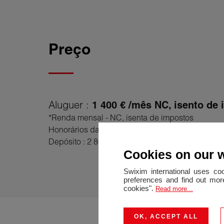
Preço
Aluguer :
1 400 € /mês NC, isento de
*Renda mensal - NC, isenta de impostos
Honorários da agência : 4 032 € imposto incl.
Depósito : 2 800 €
Cookies on our 
Swixim international uses co
preferences and find out more
cookies".
Read more...
OK, ACCEPT ALL