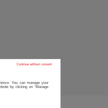
Continue without consent
perience. You can manage your
website by clicking on "Manage