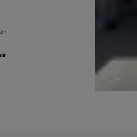
ite.
mir