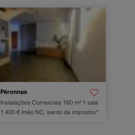
uguer Instalações comerciais Péronnas 1 sala
0 m²
Péronnas
Instalações Comerciais
160 m²
1 sala
1 400 €
/mês NC, isento de impostos*