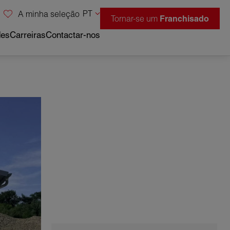
PT
A minha seleção
Tornar-se um
Franchisado
des
Carreiras
Contactar-nos