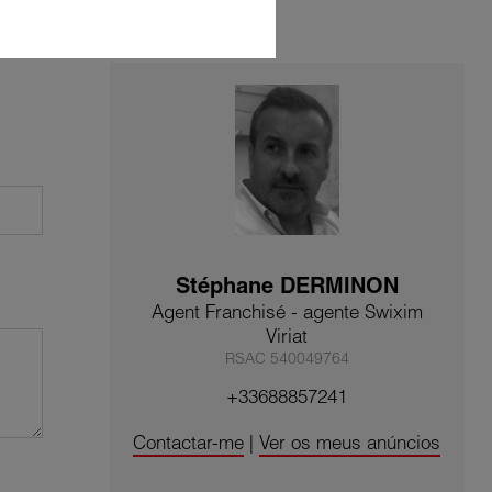
Stéphane DERMINON
Agent Franchisé - agente Swixim
Viriat
RSAC 540049764
+33688857241
Contactar-me
|
Ver os meus anúncios