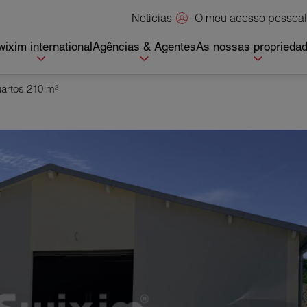
O meu acesso pessoal
Notícias
ixim international
Agências & Agentes
As nossas proprieda
uartos 210 m²