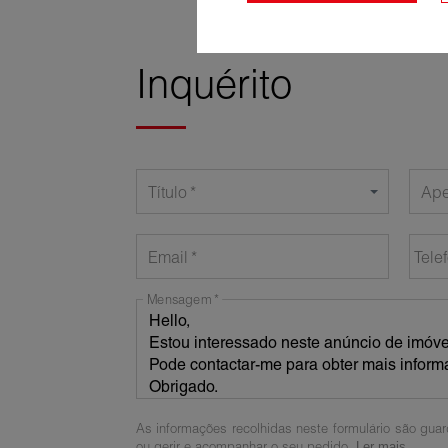
Inquérito
Título
Ape
Email
Tele
Mensagem
As informações recolhidas neste formulário são guar
ou gerir e acompanhar o seu pedido.
Ler mais