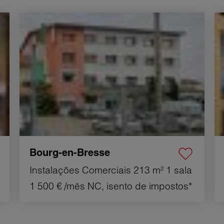
Aluguer Instalações comerciais Bourg-en-Bresse
Al
1 sala 213 m²
16
Bourg-en-Bresse
Instalações Comerciais
213 m²
1 sala
1 500 €
/mês NC, isento de impostos*