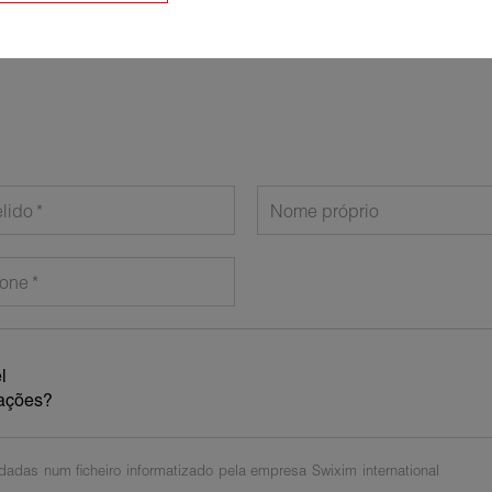
lido
Nome próprio
fone
dadas num ficheiro informatizado pela empresa Swixim international