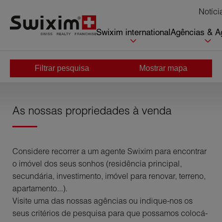
Cookies management panel
Notíci
Swixim international
Agências & A
Filtrar pesquisa
Mostrar mapa
Início
>
Comprar
As nossas propriedades à venda
Considere recorrer a um agente Swixim para encontrar
o imóvel dos seus sonhos (residência principal,
secundária, investimento, imóvel para renovar, terreno,
apartamento...).
Visite uma das nossas agências ou indique-nos os
seus critérios de pesquisa para que possamos colocá-