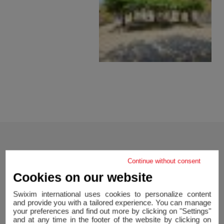
Preço
Continue without consent
Cookies on our website
Swixim international uses cookies to personalize content
Preço :
445 000 €
Taxas de agência a cargo do
and provide you with a tailored experience. You can manage
vendedor
your preferences and find out more by clicking on "Settings"
and at any time in the footer of the website by clicking on