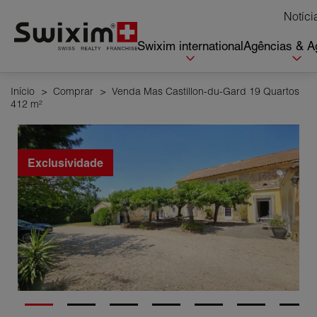
Cookies management panel
Notíci
Swixim international
Agências & A
Início
>
Comprar
>
Venda Mas Castillon-du-Gard 19 Quartos
412 m²
Exclusividade