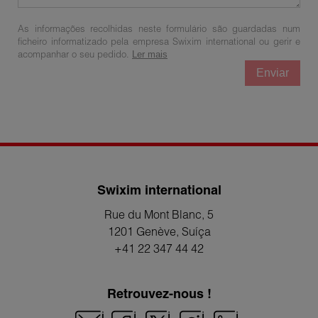
As informações recolhidas neste formulário são guardadas num
ficheiro informatizado pela empresa Swixim international ou gerir e
acompanhar o seu pedido.
Ler mais
Enviar
Swixim international
Rue du Mont Blanc, 5
1201 Genève
, Suíça
+41 22 347 44 42
Retrouvez-nous !