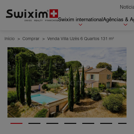
Cookies management panel
Notíci
Swixim international
Agências & A
Início
>
Comprar
>
Venda Villa Uzès 6 Quartos 131 m²