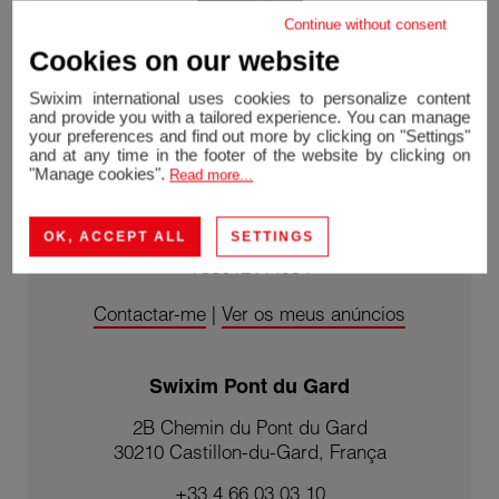
Continue without consent
Cookies on our website
Swixim international uses cookies to personalize content
and provide you with a tailored experience. You can manage
your preferences and find out more by clicking on "Settings"
and at any time in the footer of the website by clicking on
"Manage cookies".
Read more...
Jennifer SCHIRCK
EI - agente Swixim Domazan
RSAC 532 522 083
OK, ACCEPT ALL
SETTINGS
+33612114994
Contactar-me
|
Ver os meus anúncios
Swixim Pont du Gard
2B Chemin du Pont du Gard
30210 Castillon-du-Gard, França
+33 4 66 03 03 10