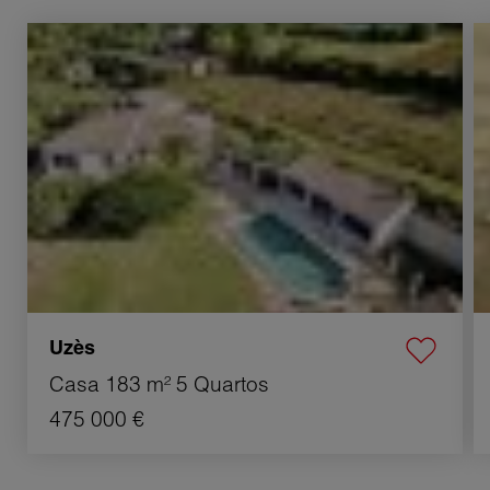
Venda Casa Uzès 5 Quartos 183 m²
V
Uzès
Casa
183 m²
5 Quartos
475 000 €