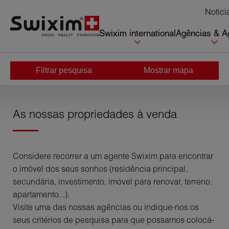
Cookies management panel
Notíci
Swixim international
Agências & A
Filtrar pesquisa
Mostrar mapa
Início
>
Comprar
As nossas propriedades à venda
Considere recorrer a um agente Swixim para encontrar
o imóvel dos seus sonhos (residência principal,
secundária, investimento, imóvel para renovar, terreno,
apartamento...).
Visite uma das nossas agências ou indique-nos os
seus critérios de pesquisa para que possamos colocá-