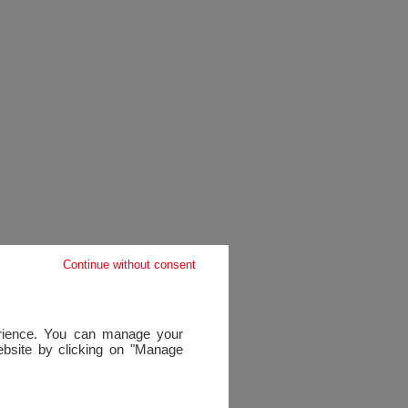
Continue without consent
perience. You can manage your
website by clicking on "Manage