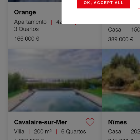
OK, ACCEPT ALL
Saint-Pant
Orange
Vignes
Apartamento
42 m²
3 Quartos
Casa
150
166 000 €
389 000 €
Venda Villa Cavalaire-sur-Mer 6 Quartos
Venda Casa Nîme
200 m²
Cavalaire-sur-Mer
Nîmes
Villa
200 m²
6 Quartos
Casa
202