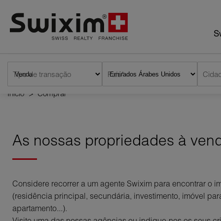
Cookies management panel
Sw
Tipo de transação
País*
Início
>
Comprar
As nossas propriedades à ven
Considere recorrer a um agente Swixim para encontrar o i
(residência principal, secundária, investimento, imóvel para
apartamento...).
Visite uma das nossas agências ou indique-nos os seus cr