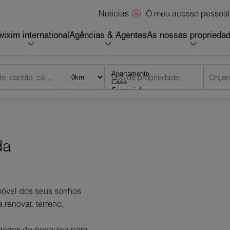
O meu acesso pessoal
Notícias
ixim international
Agências & Agentes
As nossas proprieda
Cidade, cantão, código postal
Tipo de propriedade
Orça
da
móvel dos seus sonhos
 renovar, terreno,
itérios de pesquisa para