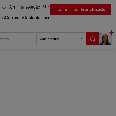
PT
A minha seleção
Tornar-se um
Franchisado
des
Carreiras
Contactar-nos
mento
Mais critérios