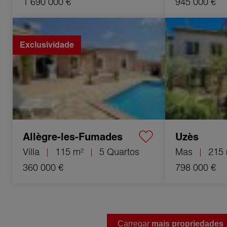
1 690 000 €
945 000 €
Venda Villa Allègre-les-Fumades 5 Quartos
Venda Mas Uzès 
115 m²
Exclusividade
Allègre-les-Fumades
Uzès
Villa
115 m²
5 Quartos
Mas
215
360 000 €
798 000 €
Carregar
mais propriedades