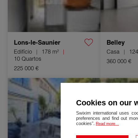
Lons-le-Saunier
Belley
Edifício
178 m²
Casa
124
10 Quartos
360 000 €
225 000 €
Venda Apartamento Orange 3 Quartos
Venda Casa Saint
42 m²
5 Quartos 150 m²
Cookies on our 
Swixim international uses co
preferences and find out more
cookies".
Read more...