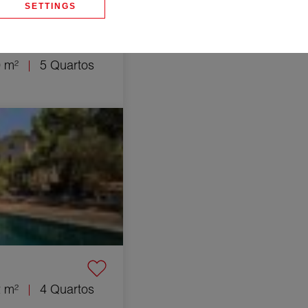
SETTINGS
aléon-les-
 m²
5 Quartos
s 4 Quartos 202 m²
 m²
4 Quartos