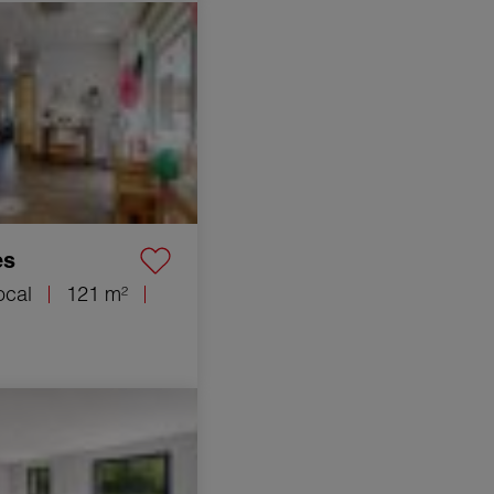
local Étrembières
es
ocal
121 m²
y 4 Quartos 124 m²