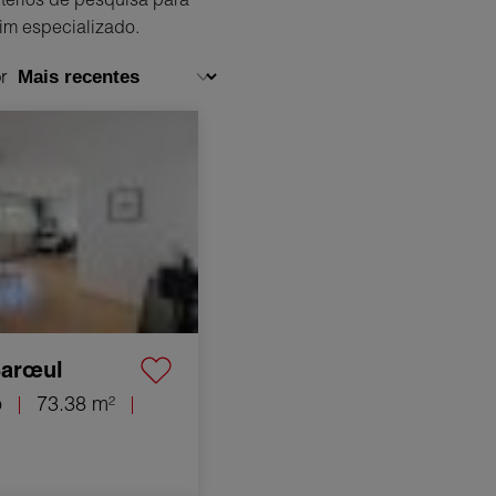
im especializado.
or
to Mons-en-Barœul
m²
Barœul
o
73.38 m²