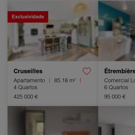
Venda Apartamento Cruseilles 4 Quartos
Venda Comercial 
85.18 m²
6 Quartos 121 m²
Exclusividade
Cruseilles
Étrembièr
Apartamento
85.18 m²
Comercial L
4 Quartos
6 Quartos
425 000 €
95 000 €
Venda Edifício Lons-le-Saunier 10 Quartos
Venda Casa Belle
178 m²