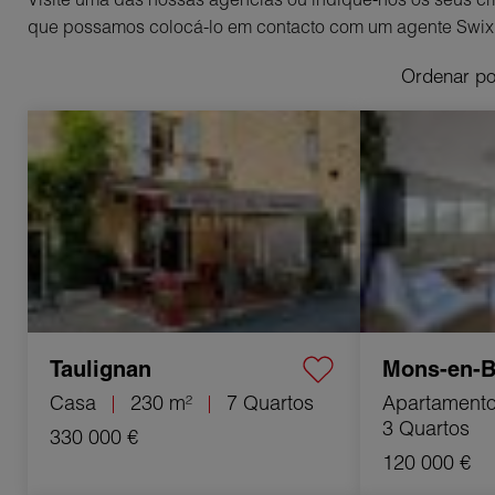
que possamos colocá-lo em contacto com um agente Swix
Ordenar p
Venda Casa Taulignan 7 Quartos 230 m²
Venda Apartamen
3 Quartos 73.38 
Taulignan
Mons-en-
Casa
230 m²
7 Quartos
Apartament
3 Quartos
330 000 €
120 000 €