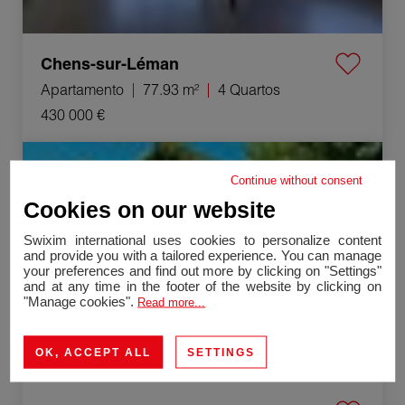
Chens-sur-Léman
Apartamento
77.93 m²
4 Quartos
430 000 €
Venda Casa Lons-le-Saunier 10 Quartos 280 m²
Continue without consent
Exclusividade
Cookies on our website
Swixim international uses cookies to personalize content
and provide you with a tailored experience. You can manage
your preferences and find out more by clicking on "Settings"
and at any time in the footer of the website by clicking on
"Manage cookies".
Read more...
OK, ACCEPT ALL
SETTINGS