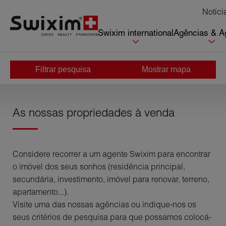
Cookies management panel
Notíci
Swixim international
Agências & A
Filtrar pesquisa
Mostrar mapa
Início
>
Comprar
As nossas propriedades à venda
Considere recorrer a um agente Swixim para encontrar
o imóvel dos seus sonhos (residência principal,
secundária, investimento, imóvel para renovar, terreno,
apartamento...).
Visite uma das nossas agências ou indique-nos os
seus critérios de pesquisa para que possamos colocá-