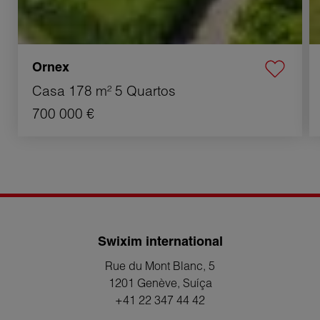
Ornex
Casa
178 m²
5 Quartos
700 000 €
Swixim international
Rue du Mont Blanc, 5
1201 Genève
, Suíça
+41 22 347 44 42