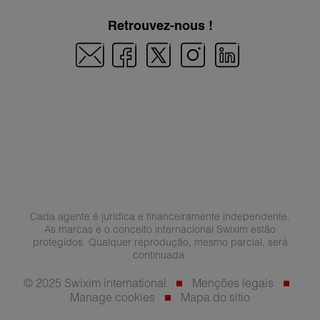
Retrouvez-nous !
Cada agente é jurídica e financeiramente independente.
As marcas e o conceito internacional Swixim estão
protegidos. Qualquer reprodução, mesmo parcial, será
continuada.
© 2025 Swixim international
Menções legais
Manage cookies
Mapa do sítio