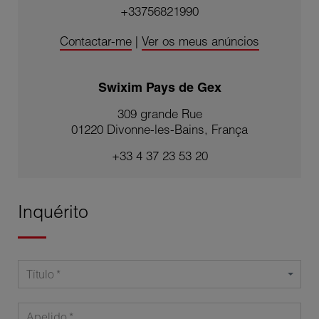
+33756821990
Contactar-me
|
Ver os meus anúncios
Swixim Pays de Gex
309 grande Rue
01220 Divonne-les-Bains, França
+33 4 37 23 53 20
Inquérito
Título
Apelido