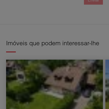
Enviar
Imóveis que podem interessar-lhe
Venda Casa Ornex 5 Quartos 178 m²
V