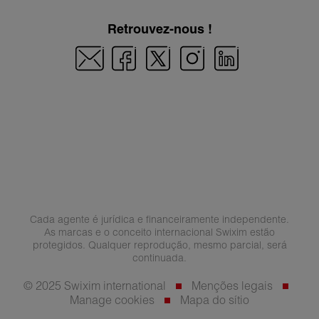
Retrouvez-nous !
Cada agente é jurídica e financeiramente independente.
As marcas e o conceito internacional Swixim estão
protegidos. Qualquer reprodução, mesmo parcial, será
continuada.
© 2025 Swixim international
Menções legais
Manage cookies
Mapa do sítio