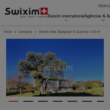
Cookies management panel
Notíci
Swixim international
Agências & A
Início
>
Comprar
>
Venda Villa Taulignan 5 Quartos 119 m²