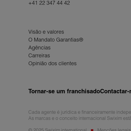
+41 22 347 44 42
Visão e valores
O Mandato Garantias®
Agências
Carreiras
Opinião dos clientes
Tornar-se um franchisado
Contactar-
Cada agente é jurídica e financeiramente indep
As marcas e o conceito internacional Swixim est
© 2025 Swixim international
Menções legais