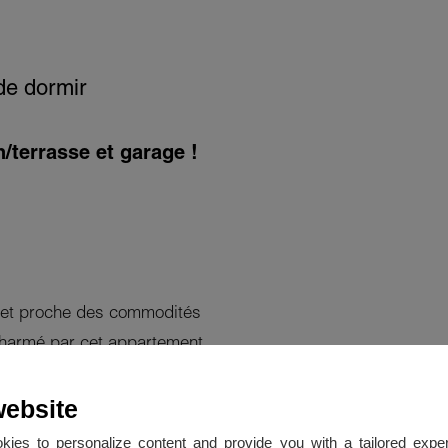
de dormir
/terrasse et garage !
e et proche des commodités
 charmé par cet appartement
 une résidence sécurisée
website
okies to personalize content and provide you with a tailored ex