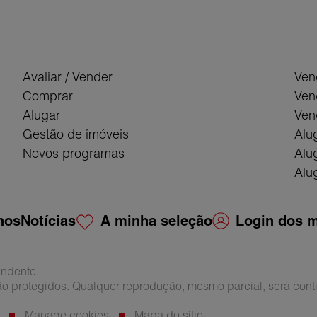
Avaliar / Vender
Ven
Comprar
Ven
Alugar
Ven
Gestão de imóveis
Alu
Novos programas
Alu
Alug
nos
Notícias
A minha seleção
Login dos m
endente.
ão protegidos. Qualquer reprodução, mesmo parcial, será cont
Manage cookies
Mapa do sítio