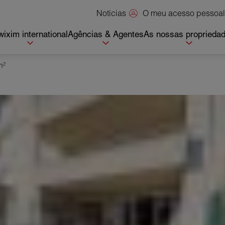
O meu acesso pessoal
Notícias
ixim international
Agências & Agentes
As nossas proprieda
m²