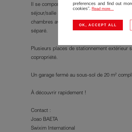
preferences and find out more
Il se compose d'un hall d'entrée, d'une cuisi
cookies".
Read more...
séjour/salle à manger donnant accès à un gra
chambres avec armoires encastrées, d'une sa
OK, ACCEPT ALL
séparé.
Plusieurs places de stationnement extérieur s
copropriété.
Un garage fermé au sous-sol de 20 m² complè
À découvrir rapidement !
Contact :
Joao BAETA
Swixim International