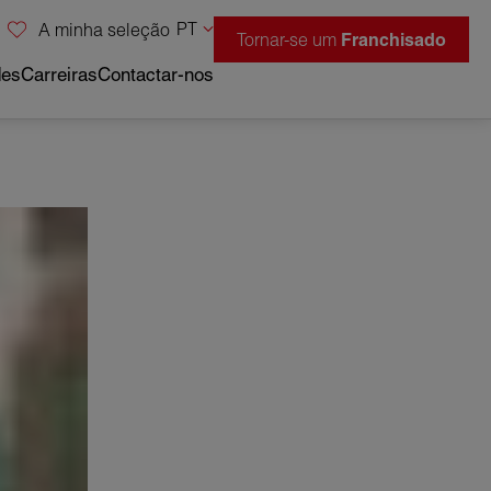
PT
A minha seleção
Tornar-se um
Franchisado
des
Carreiras
Contactar-nos