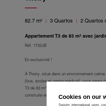
82.7 m²
3 Quartos
2 Quartos 
Appartement T3 de 83 m² avec jardin
Réf. 1732JB
En exclusivité !
À Thoiry, situé dans un environnement calm
(bus, écoles et centre médical), vous serez
T3 de 83 m² avec jardin/terrasse, situé dans
construite en 2010.
Cookies on our 
Swixim international uses co