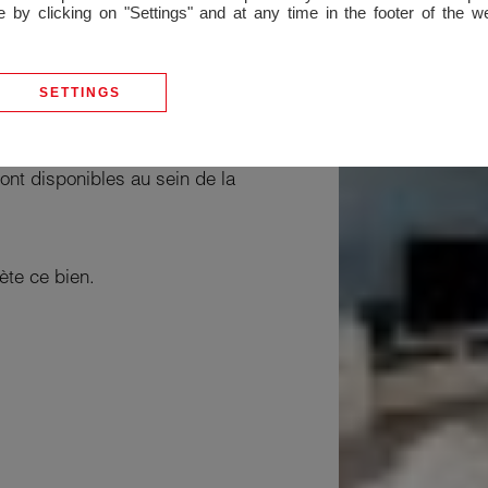
 by clicking on "Settings" and at any time in the footer of the 
ne équipée ouverte sur un
nd jardin/terrasse, de deux
lle de bains et d'un WC
SETTINGS
ont disponibles au sein de la
te ce bien.