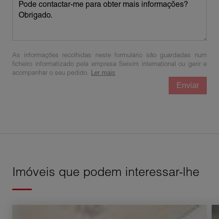
As informações recolhidas neste formulário são guardadas num
ficheiro informatizado pela empresa Swixim international ou gerir e
acompanhar o seu pedido.
Ler mais
Enviar
Imóveis que podem interessar-lhe
Aluguer Comercial local Sallenôves 1 sala 15 m²
Al