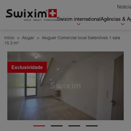
Cookies management panel
Notíci
Swixim international
Agências & A
Início
>
Alugar
>
Aluguer Comercial local Sallenôves 1 sala
15.3 m²
Exclusividade