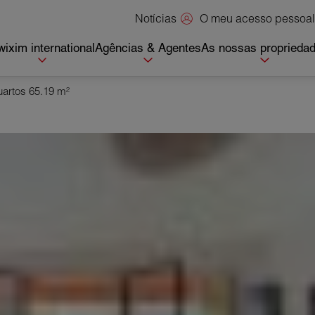
O meu acesso pessoal
Notícias
ixim international
Agências & Agentes
As nossas proprieda
artos 65.19 m²