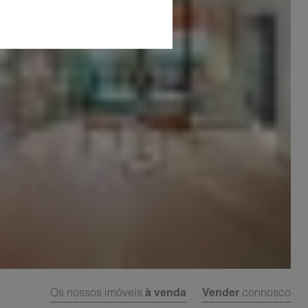
Os nossos imóveis
à venda
Vender
connosco