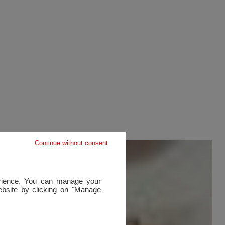
Continue without consent
perience. You can manage your
website by clicking on "Manage