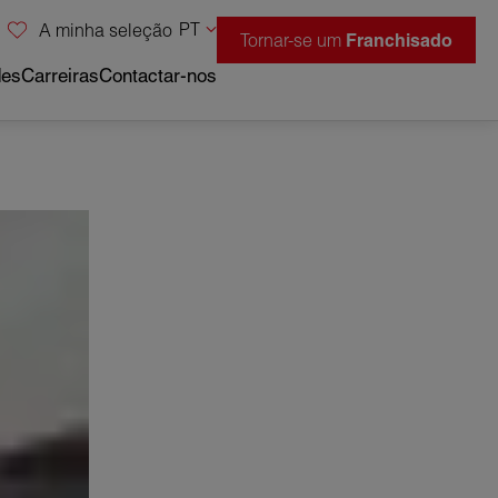
PT
A minha seleção
Tornar-se um
Franchisado
des
Carreiras
Contactar-nos