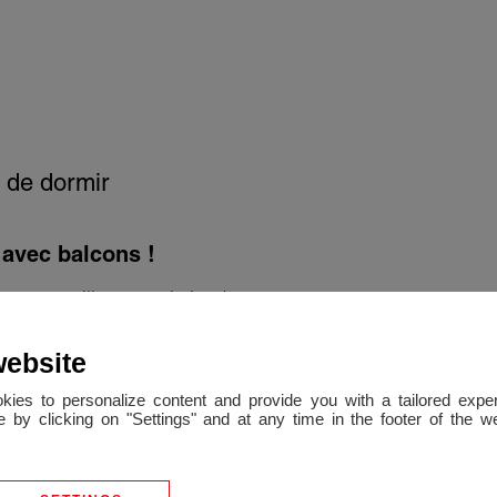
 de dormir
avec balcons !
centre ville, à proximité de
ansports) ainsi que de la
website
mineux appartement
é au 1er étage d'une petite
okies to personalize content and provide you with a tailored ex
 by clicking on "Settings" and at any time in the footer of the 