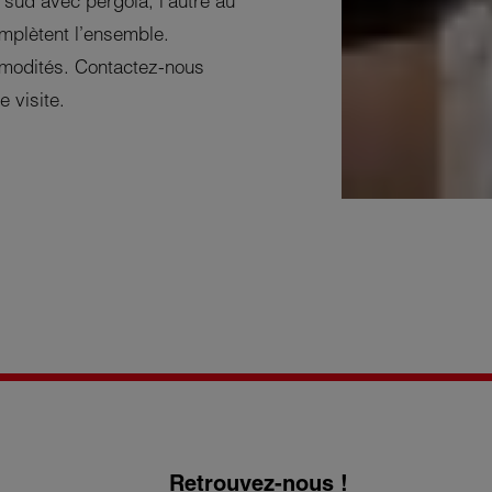
 sud avec pergola, l’autre au
mplètent l’ensemble.
mmodités. Contactez-nous
 visite.
Retrouvez-nous !