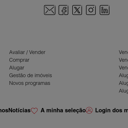
Avaliar / Vender
Ven
Comprar
Ven
Alugar
Ven
Gestão de imóveis
Alu
Novos programas
Alu
Alug
nos
Notícias
A minha seleção
Login dos m