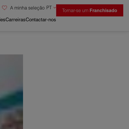
PT
A minha seleção
Tornar-se um
Franchisado
des
Carreiras
Contactar-nos