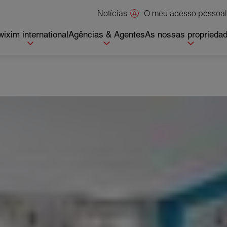
O meu acesso pessoal
Notícias
ixim international
Agências & Agentes
As nossas proprieda