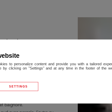
e dormir
website
tier calme
okies to personalize content and provide you with a tailored ex
uée dans un quartier calme, à
 by clicking on "Settings" and at any time in the footer of the 
e comprend au rez-de-chaussée
isine indépendante, une
SETTINGS
une avec terrasse, une
et baignoire.