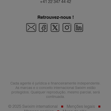
+41 22 347 44 42
Retrouvez-nous !
Cada agente é jurídica e financeiramente independente.
As marcas e o conceito internacional Swixim estão
protegidos. Qualquer reprodução, mesmo parcial, será
continuada.
© 2025 Swixim international
Menções legais