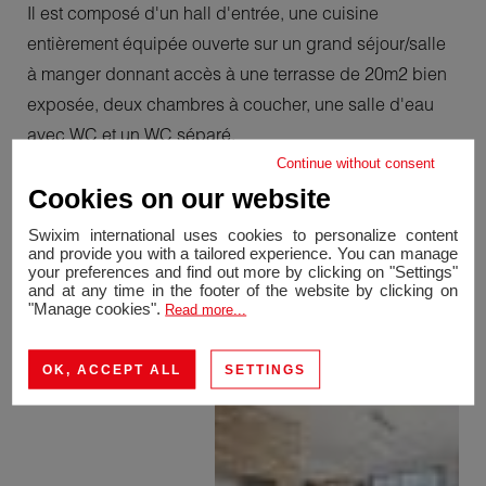
Il est composé d'un hall d'entrée, une cuisine
entièrement équipée ouverte sur un grand séjour/salle
à manger donnant accès à une terrasse de 20m2 bien
exposée, deux chambres à coucher, une salle d'eau
avec WC et un WC séparé.
Continue without consent
Cookies on our website
Un double garage vient compléter ce magnifique bien.
Swixim international uses cookies to personalize content
and provide you with a tailored experience. You can manage
A découvrir rapidement !
your preferences and find out more by clicking on "Settings"
and at any time in the footer of the website by clicking on
"Manage cookies".
Read more...
Contact: Joao BAETA +41 79 666 23 96
OK, ACCEPT ALL
SETTINGS