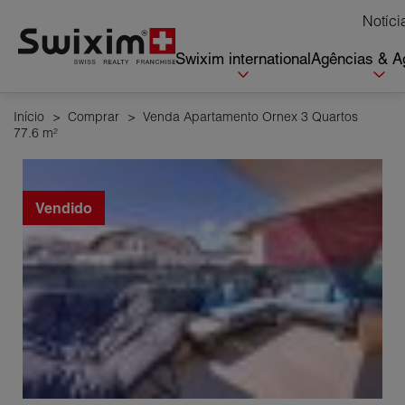
Cookies management panel
Notíci
Swixim international
Agências & A
Início
>
Comprar
>
Venda Apartamento Ornex 3 Quartos
77.6 m²
Vendido