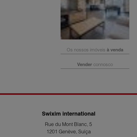
Os nossos imóveis
à venda
Vender
connosco
Swixim international
Rue du Mont Blanc, 5
1201 Genève
, Suíça