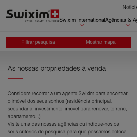
Cookies management panel
Notíci
Swixim international
Agências & A
Filtrar pesquisa
Mostrar mapa
Início
>
Comprar
As nossas propriedades à venda
Considere recorrer a um agente Swixim para encontrar
o imóvel dos seus sonhos (residência principal,
secundária, investimento, imóvel para renovar, terreno,
apartamento...).
Visite uma das nossas agências ou indique-nos os
seus critérios de pesquisa para que possamos colocá-