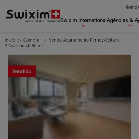
Cookies management panel
Notíci
Swixim international
Agências & A
Início
>
Comprar
>
Venda Apartamento Ferney-Voltaire
2 Quartos 46.85 m²
Vendido