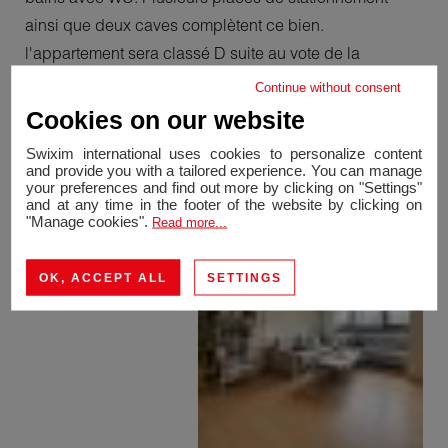
ainsi que deux caves complètent ce bien.
l'appartement sera classé D suite au vote de la
copropriété pour d'importants travaux d amélioration
Continue without consent
énergétique et sur l'aspect des parties communes. À
Cookies on our website
découvrir rapidement! Contact : Joao BAETA +41 79
Swixim international uses cookies to personalize content
666 23 96
and provide you with a tailored experience. You can manage
your preferences and find out more by clicking on "Settings"
and at any time in the footer of the website by clicking on
"Manage cookies".
Read more...
OK, ACCEPT ALL
SETTINGS