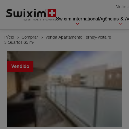
Cookies management panel
Notíci
Swixim international
Agências & A
Início
>
Comprar
>
Venda Apartamento Ferney-Voltaire
3 Quartos 65 m²
Vendido