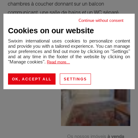
chambres à coucher donnant sur un balcon
communicant, une salle de bains et un WC séparé.
Possibilité d'acquérir un garage au sous-sol en sus du
Continue without consent
Cookies on our website
prix. A découvrir rapidement! Contact: Joao BAETA
+41 79 666 23 96
Swixim international uses cookies to personalize content
and provide you with a tailored experience. You can manage
your preferences and find out more by clicking on "Settings"
and at any time in the footer of the website by clicking on
"Manage cookies".
Read more...
OK, ACCEPT ALL
SETTINGS
Os nossos imóveis
à venda