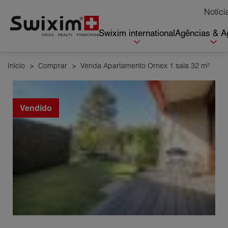
Cookies management panel
Notíci
Swixim international
Agências & A
Início
>
Comprar
>
Venda Apartamento Ornex 1 sala 32 m²
Vendido