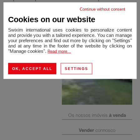
la copropriété viennent compléter ce bien. A découvrir
Continue without consent
rapidement! Contact: Joao BAETA +41 79 666 23 96
Cookies on our website
Swixim international uses cookies to personalize content
and provide you with a tailored experience. You can manage
your preferences and find out more by clicking on "Settings"
and at any time in the footer of the website by clicking on
"Manage cookies".
Read more...
OK, ACCEPT ALL
SETTINGS
Os nossos imóveis
à venda
Vender
connosco