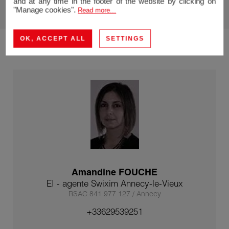
and at any time in the footer of the website by clicking on
"Manage cookies".
Read more...
OK, ACCEPT ALL
SETTINGS
Amandine FOUCHE
EI - agente Swixim Annecy-le-Vieux
RSAC 841 977 127 / Annecy
+33629539251