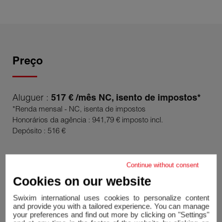
Preço
Aluguer :
517 € /mês NC, isento de impostos*
*Renda mensal - NC, isenta de impostos
Honorários da agência : 941,79 € imposto incl.
Depósito : 516 €
Diagnóstico
energético
Continue without consent
Cookies on our website
Swixim international uses cookies to personalize content
and provide you with a tailored experience. You can manage
your preferences and find out more by clicking on "Settings"
Diagnóstico energético do ecrã