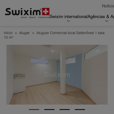
Cookies management panel
Notíci
Swixim international
Agências & A
Início
>
Alugar
>
Aluguer Comercial local Sallenôves 1 sala
15 m²