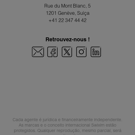
Rue du Mont Blanc, 5
1201 Genève
, Suíça
+41 22 347 44 42
Retrouvez-nous !
Cada agente é jurídica e financeiramente independente.
As marcas e o conceito internacional Swixim estão
protegidos. Qualquer reprodução, mesmo parcial, será