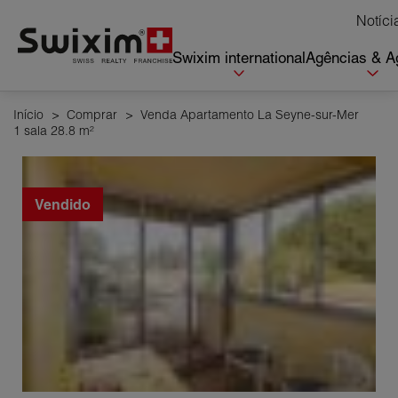
Cookies management panel
Notíci
Swixim international
Agências & A
Início
>
Comprar
>
Venda Apartamento La Seyne-sur-Mer
1 sala 28.8 m²
Vendido