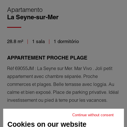
Apartamento
La Seyne-sur-Mer
28.8 m²
1 sala
1 dormitório
APPARTEMENT PROCHE PLAGE
Réf 69055JM : La Seyne sur Mer. Mar Vivo . Joli petit
appartement avec chambre séparée. Proche
commerces et plages. Belle terrasse avec loggia. Au
calme et bien exposé. Place de parking privative. Idéal
investissement ou pied à terre pour les vacances.
Continue without consent
Cookies on our website