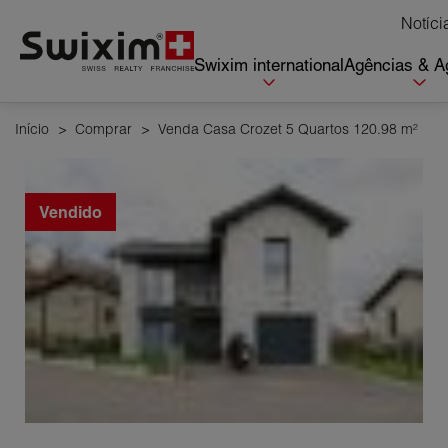
Cookies management panel
Notíci
Swixim international
Agências & A
Início
>
Comprar
>
Venda Casa Crozet 5 Quartos 120.98 m²
Vendido