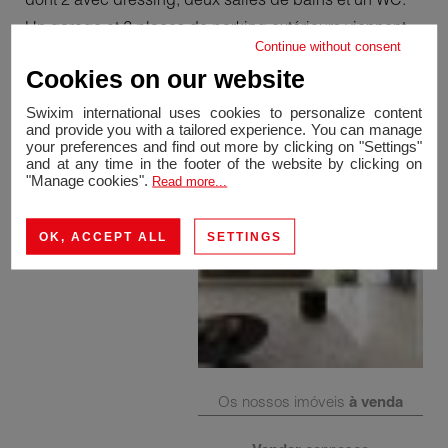
Un garage et 2 places de parking extérieurs viennent
Continue without consent
compléter ce magnifique bien. A découvrir rapidement
Cookies on our website
! Contact: +41 79 666 23 96
Swixim international uses cookies to personalize content
and provide you with a tailored experience. You can manage
your preferences and find out more by clicking on "Settings"
and at any time in the footer of the website by clicking on
"Manage cookies".
Read more...
OK, ACCEPT ALL
SETTINGS
Os nossos imóveis
à venda