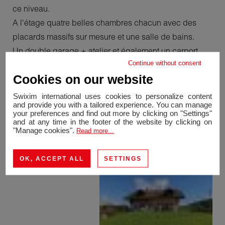
ce niveau.
A l'étage quatre belles chambres chacun avec des
placards massifs sur mesure et une salle de bains.
Un double garage + atelier et également un carport
Continue without consent
extérieure pouvant accueillir deux véhicules.
Cookies on our website
Proximité de tous les commerces, écoles et stations de
ski.
Swixim international uses cookies to personalize content
and provide you with a tailored experience. You can manage
Ce bien se trouve à 30 mn de Genève.
your preferences and find out more by clicking on "Settings"
A voir rapidement!
and at any time in the footer of the website by clicking on
"Manage cookies".
Read more...
OK, ACCEPT ALL
SETTINGS