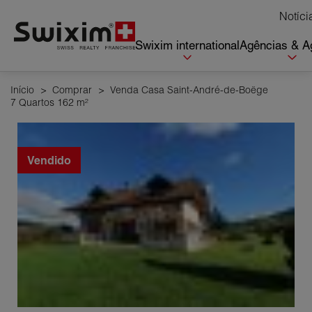
Cookies management panel
Notíci
Swixim international
Agências & A
Início
>
Comprar
>
Venda Casa Saint-André-de-Boëge
7 Quartos 162 m²
Vendido