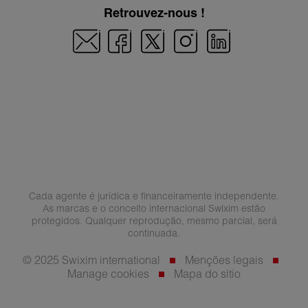
Retrouvez-nous !
Cada agente é jurídica e financeiramente independente.
As marcas e o conceito internacional Swixim estão
protegidos. Qualquer reprodução, mesmo parcial, será
continuada.
© 2025 Swixim international
Menções legais
Manage cookies
Mapa do sítio