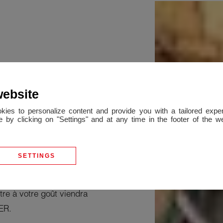
 de dormir
website
okies to personalize content and provide you with a tailored ex
 by clicking on "Settings" and at any time in the footer of the 
lage mitoyenne en pierre,
n & séjour, 2 chambres, 1
SETTINGS
ron 278m² les deux attenant à
tre à votre goût viendra
ER.