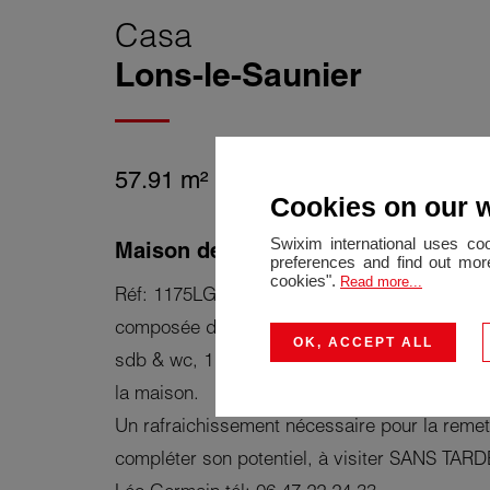
Casa
Lons-le-Saunier
57.91 m²
3 Quartos
2 Quartos
Cookies on our 
Swixim international uses co
Maison de village en pierre
preferences and find out more
cookies".
Read more...
Réf: 1175LG à proche de LONS, maison de vil
composée d'1 pièce de vie avec cuisine, salo
OK, ACCEPT ALL
sdb & wc, 1 wc, 1 garage & un terrain d'envi
la maison.
Un rafraichissement nécessaire pour la remet
compléter son potentiel, à visiter SANS TARD