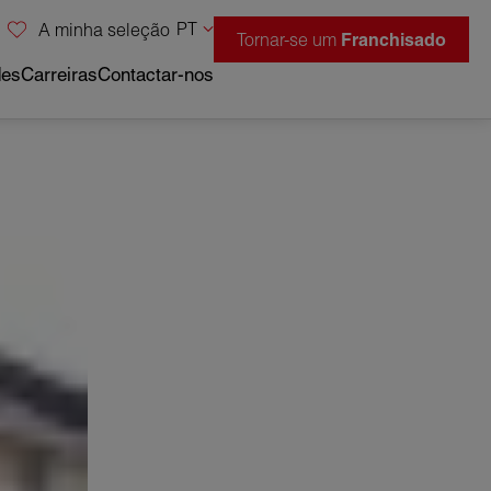
PT
A minha seleção
Tornar-se um
Franchisado
des
Carreiras
Contactar-nos