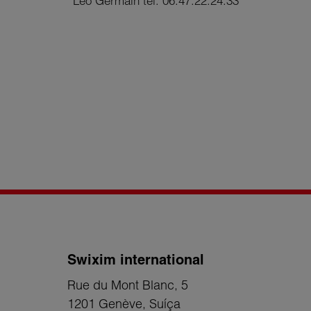
Léo Germain tél: 06.47.22.24.33
Swixim international
Rue du Mont Blanc, 5
1201 Genève
, Suíça