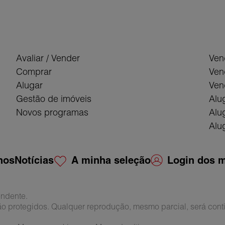
Avaliar / Vender
Ven
Comprar
Ven
Alugar
Ven
Gestão de imóveis
Alu
Novos programas
Alu
Alug
nos
Notícias
A minha seleção
Login dos m
endente.
ão protegidos. Qualquer reprodução, mesmo parcial, será cont