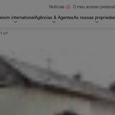
O meu acesso pessoal
Notícias
ixim international
Agências & Agentes
As nossas proprieda
91 m²