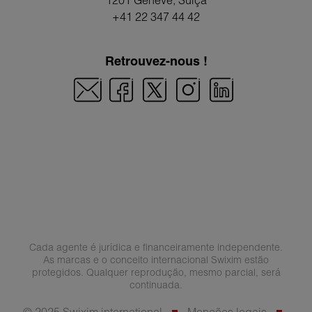
1201 Genève
, Suíça
+41 22 347 44 42
Retrouvez-nous !
Cada agente é jurídica e financeiramente independente.
As marcas e o conceito internacional Swixim estão
protegidos. Qualquer reprodução, mesmo parcial, será
continuada.
© 2025 Swixim international
Menções legais