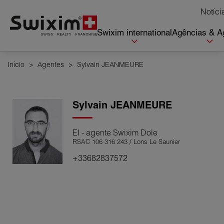
Cookies management panel
Notíci
Swixim international
Agências & A
Início
>
Agentes
>
Sylvain JEANMEURE
Sylvain
JEANMEURE
EI - agente Swixim Dole
RSAC 106 316 243 / Lons Le Saunier
+33682837572