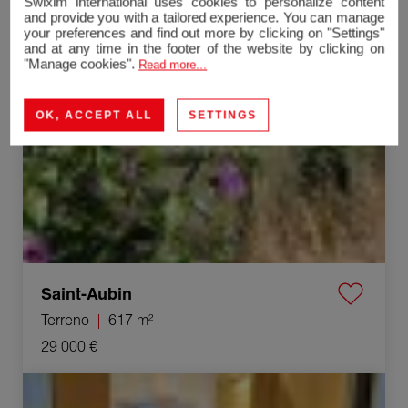
Swixim international uses cookies to personalize content
and provide you with a tailored experience. You can manage
your preferences and find out more by clicking on "Settings"
Venda Terreno Saint-Aubin 617 m²
and at any time in the footer of the website by clicking on
"Manage cookies".
Read more...
Exclusividade
OK, ACCEPT ALL
SETTINGS
Saint-Aubin
Terreno
617 m²
29 000 €
Venda Casa Damparis 4 Quartos 72 m²