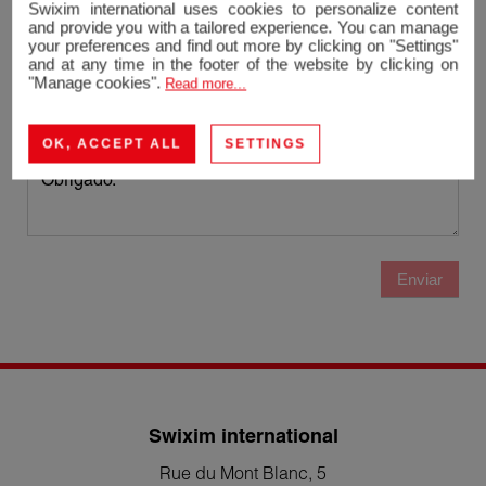
Swixim international uses cookies to personalize content
and provide you with a tailored experience. You can manage
Telefone
your preferences and find out more by clicking on "Settings"
and at any time in the footer of the website by clicking on
"Manage cookies".
Read more...
Mensagem
OK, ACCEPT ALL
SETTINGS
Enviar
Swixim international
Rue du Mont Blanc, 5