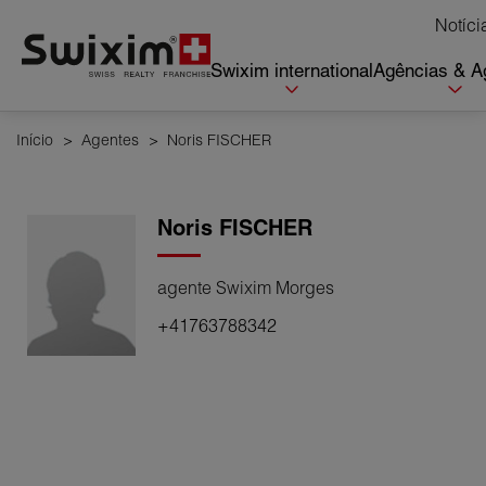
Cookies management panel
Notíci
Swixim international
Agências & A
Início
>
Agentes
>
Noris FISCHER
Noris
FISCHER
agente Swixim Morges
+41763788342