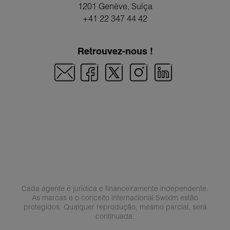
1201 Genève
, Suíça
+41 22 347 44 42
Retrouvez-nous !
Cada agente é jurídica e financeiramente independente.
As marcas e o conceito internacional Swixim estão
protegidos. Qualquer reprodução, mesmo parcial, será
continuada.