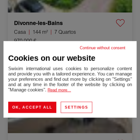
Divonne-les-Bains
Casa
144 m²
7 Quartos
970 000 €
Continue without consent
Venda Apartamento Gex 4 Quartos 84 m²
Cookies on our website
Swixim international uses cookies to personalize content
and provide you with a tailored experience. You can manage
your preferences and find out more by clicking on "Settings"
and at any time in the footer of the website by clicking on
"Manage cookies".
Read more...
OK, ACCEPT ALL
SETTINGS