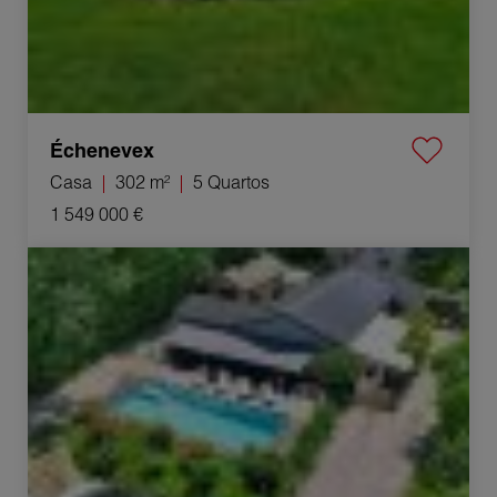
Échenevex
Casa
302 m²
5 Quartos
1 549 000 €
Venda Casa Divonne-les-Bains 7 Quartos 144 m²