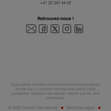
+41 22 347 44 42
Retrouvez-nous !
Cada agente é jurídica e financeiramente independente.
As marcas e o conceito internacional Swixim estão
protegidos. Qualquer reprodução, mesmo parcial, será
continuada.
© 2025 Swixim international
Menções legais