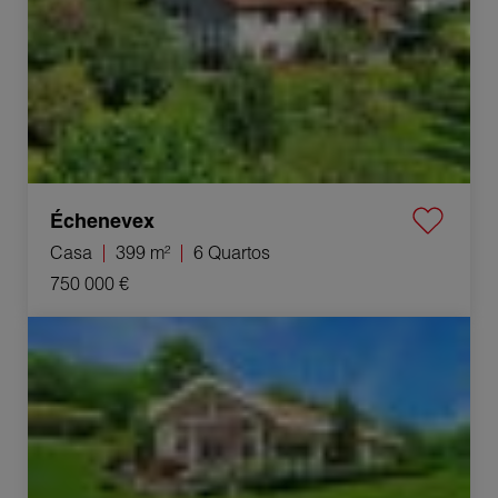
Échenevex
Casa
399 m²
6 Quartos
750 000 €
Venda Casa Échenevex 5 Quartos 302 m²