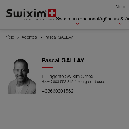
Cookies management panel
Notíci
Swixim international
Agências & A
Início
>
Agentes
>
Pascal GALLAY
Pascal
GALLAY
EI - agente Swixim Ornex
RSAC 803 552 819 / Bourg-en-Bresse
+33660301562