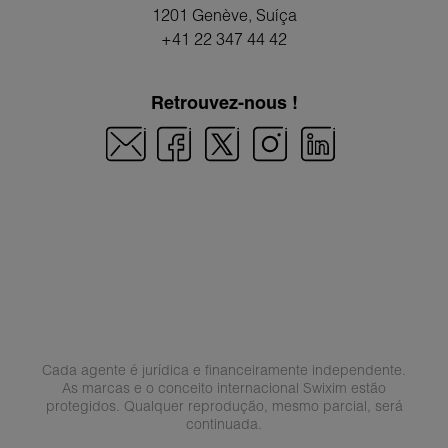
1201 Genève
, Suíça
+41 22 347 44 42
Retrouvez-nous !
Cada agente é jurídica e financeiramente independente.
As marcas e o conceito internacional Swixim estão
protegidos. Qualquer reprodução, mesmo parcial, será
continuada.