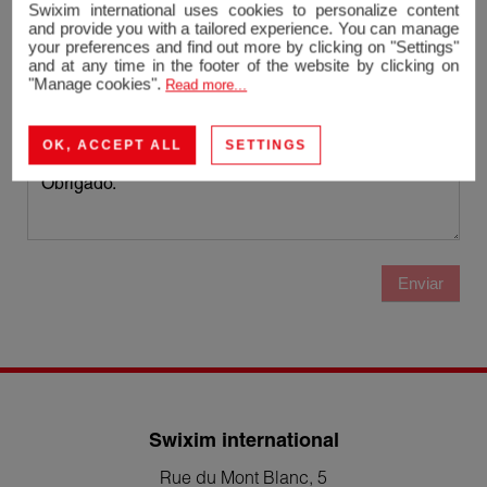
Swixim international uses cookies to personalize content
and provide you with a tailored experience. You can manage
Telefone
your preferences and find out more by clicking on "Settings"
and at any time in the footer of the website by clicking on
"Manage cookies".
Read more...
Mensagem
OK, ACCEPT ALL
SETTINGS
Enviar
Swixim international
Rue du Mont Blanc, 5