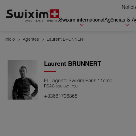
Cookies management panel
Notíci
Swixim international
Agências & A
Início
>
Agentes
>
Laurent BRUNNERT
Laurent
BRUNNERT
EI - agente Swixim Paris 11ème
RSAC 530 821 750
+33661706868