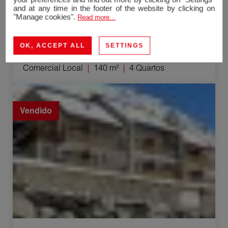
and at any time in the footer of the website by clicking on
"Manage cookies".
Read more...
OK, ACCEPT ALL
SETTINGS
Cestas
Comercial Local
140 m²
4 Quartos
Venda Apartamento Bagnères-de-Bigorre 2 Quartos
28 m²
Vendido