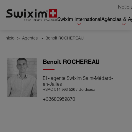
Cookies management panel
Notíci
Swixim international
Agências & A
Início
>
Agentes
>
Benoît ROCHEREAU
Benoît
ROCHEREAU
EI - agente Swixim Saint-Médard-
en-Jalles
RSAC 514 993 526 / Bordeaux
+33680959870