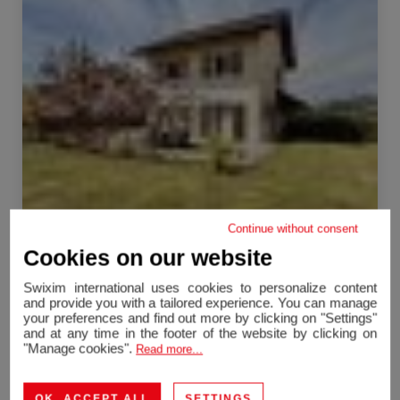
Continue without consent
Chilly
Cookies on our website
Casa
100 m²
5 Quartos
Swixim international uses cookies to personalize content
468 000 €
and provide you with a tailored experience. You can manage
your preferences and find out more by clicking on "Settings"
and at any time in the footer of the website by clicking on
Venda Casa Vallières-sur-Fier 5 Quartos 106 m²
"Manage cookies".
Read more...
OK, ACCEPT ALL
SETTINGS