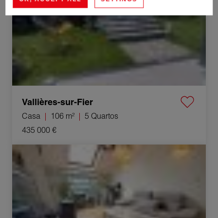
Vallières-sur-Fier
Casa
106 m²
5 Quartos
435 000 €
Venda Apartamento Seyssel 3 Quartos 69 m²