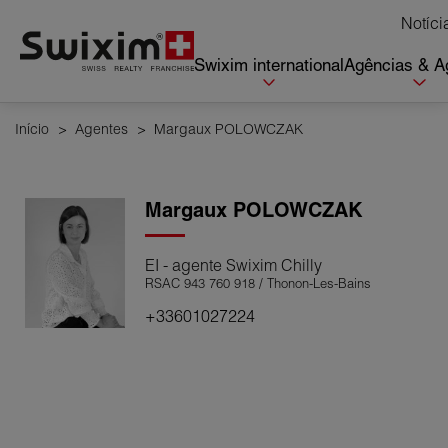
Cookies management panel
Notíci
Swixim international
Agências & A
Início
>
Agentes
>
Margaux POLOWCZAK
Margaux
POLOWCZAK
EI - agente Swixim Chilly
RSAC 943 760 918 / Thonon-Les-Bains
+33601027224