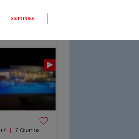
Costa
SETTINGS
m²
5 Quartos
ses 7 Quartos 530 m²
m²
7 Quartos