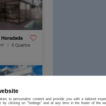
a Horadada
m²
5 Quartos
uela-Costa 5 Quartos
website
okies to personalize content and provide you with a tailored ex
 by clicking on "Settings" and at any time in the footer of the 