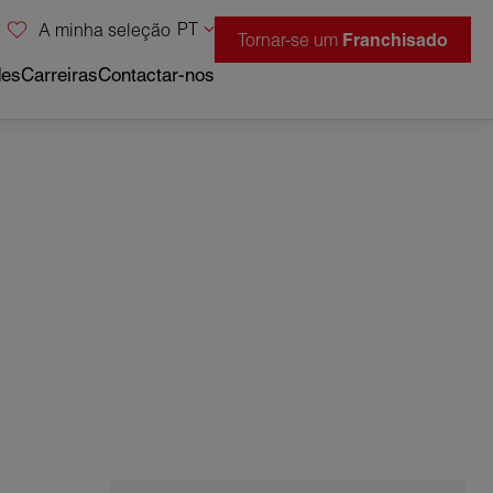
PT
A minha seleção
Tornar-se um
Franchisado
des
Carreiras
Contactar-nos