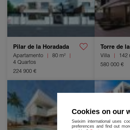
Pilar de la Horadada
Torre de l
Apartamento
80 m²
Villa
142 
4 Quartos
580 000 €
224 900 €
Venda Villa San Pedro del Pinatar
Venda Villa Orih
5 Quartos 125 m²
130 m²
Cookies on our 
Swixim international uses co
preferences and find out more