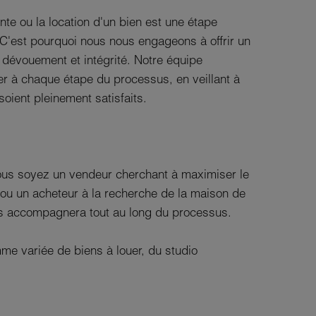
te ou la location d'un bien est une étape
. C'est pourquoi nous nous engageons à offrir un
e, dévouement et intégrité. Notre équipe
er à chaque étape du processus, en veillant à
oient pleinement satisfaits.
ous soyez un vendeur cherchant à maximiser le
ou un acheteur à la recherche de la maison de
us accompagnera tout au long du processus.
e variée de biens à louer, du studio
ieux, aux maisons familiales, aux biens
ver la propriété qui correspond parfaitement à