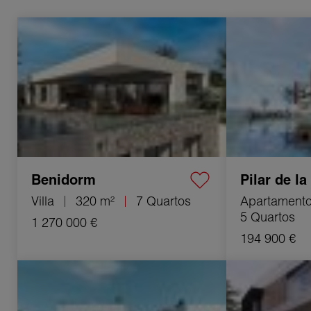
vos objectifs immobiliers.
Venda Villa Benidorm 7 Quartos 320 m²
Venda Apartament
5 Quartos 88 m²
Franchisé indépendant financièreme
Benidorm
Pilar de l
Villa
320 m²
7 Quartos
Apartament
5 Quartos
1 270 000 €
194 900 €
Venda Apartamento Pilar de la Horadada
Venda Villa Torre
4 Quartos 80 m²
142 m²