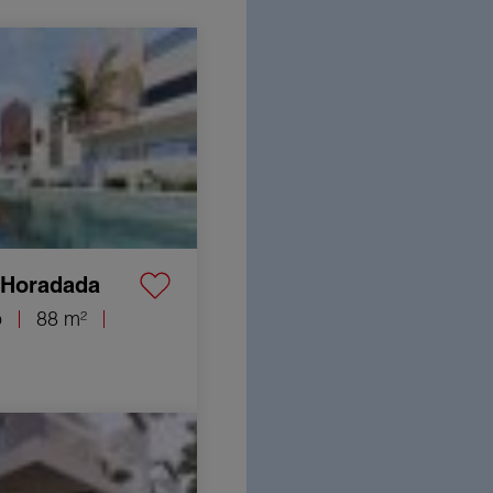
o Pilar de la Horadada
nt et juridiquement
a Horadada
o
88 m²
 de la Horadada 5 Quartos