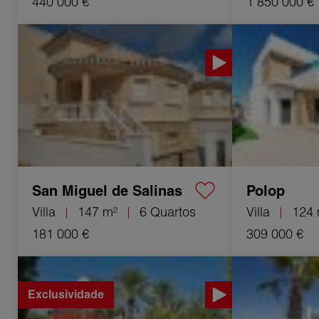
440 000 €
1 850 000 €
Venda Villa San Miguel de Salinas
Venda Villa Polop
6 Quartos 147 m²
San Miguel de Salinas
Polop
Villa
147 m²
6 Quartos
Villa
124 
181 000 €
309 000 €
Venda Casa La Marina 14 Quartos 415 m²
Venda Villa Algor
Exclusividade