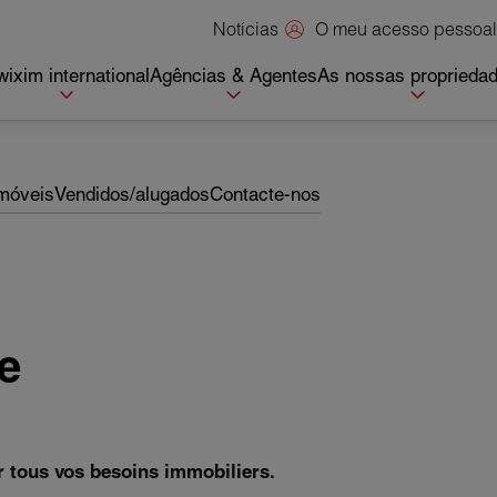
O meu acesso pessoal
Notícias
ixim international
Agências & Agentes
As nossas proprieda
imóveis
Vendidos/alugados
Contacte-nos
e
r tous vos besoins immobiliers.