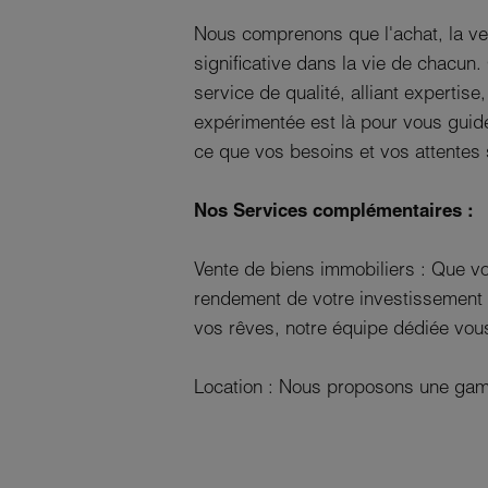
Nous comprenons que l'achat, la ven
significative dans la vie de chacun
service de qualité, alliant expertis
expérimentée est là pour vous guid
ce que vos besoins et vos attentes s
Nos Services complémentaires :
Vente de biens immobiliers : Que v
rendement de votre investissement 
vos rêves, notre équipe dédiée vo
Location : Nous proposons une gamm
confortable, aux appartements spac
premium. Notre objectif est de trou
vos besoins.