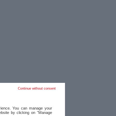
Continue without consent
perience. You can manage your
website by clicking on "Manage