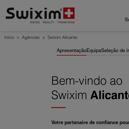
Cookies management panel
Sw
Início
>
Agências
>
Swixim Alicante
Apresentação
Equipa
Seleção de 
Bem-vindo ao
Swixim
Alicant
Votre partenaire de confiance pou