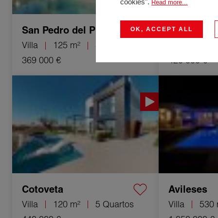
cookies".
Read more...
San Pedro del Pinatar
Orihuela-
OK, ACCEPT ALL
Villa
125 m²
5 Quartos
Villa
130 
369 000 €
420 000 €
Venda Villa Cotoveta 5 Quartos 120 m²
Venda Villa Avile
Cotoveta
Avileses
Villa
120 m²
5 Quartos
Villa
530 