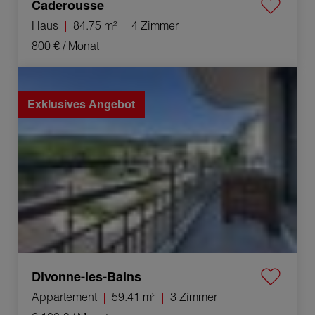
Caderousse
Haus
84.75 m²
4 Zimmer
800 €
/ Monat
Vermietung Appartement Divonne-les-Bains 3 Zimmer
59.41 m²
Exklusives Angebot
Divonne-les-Bains
Appartement
59.41 m²
3 Zimmer