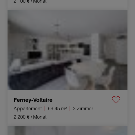
2 100 €
/ Monat
Vermietung Appartement Ferney-Voltaire 3 Zimmer
69.45 m²
Ferney-Voltaire
Appartement
69.45 m²
3 Zimmer
2 200 €
/ Monat
Vermietung Haus Gex 5 Zimmer 123.1 m²