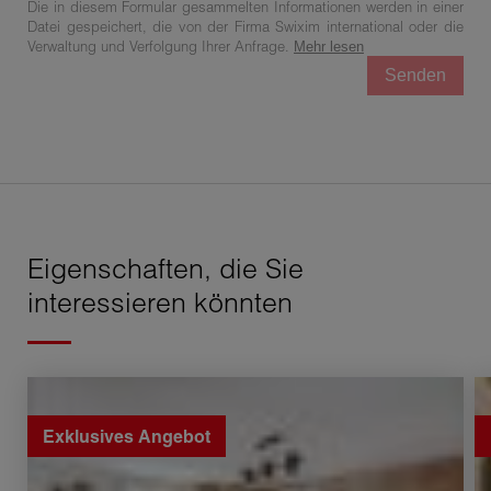
Die in diesem Formular gesammelten Informationen werden in einer
Datei gespeichert, die von der Firma Swixim international oder die
Verwaltung und Verfolgung Ihrer Anfrage.
Mehr lesen
Senden
Eigenschaften, die Sie
interessieren könnten
Verkauf Haus Saint-Jean-de-Gonville 6 Zimmer 186 m²
Ve
Exklusives Angebot