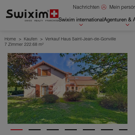
Cookies management panel
Mein persö
Nachrichten
Swixim international
Agenturen & 
Home
>
Kaufen
>
Verkauf Haus Saint-Jean-de-Gonville
7 Zimmer 222.68 m²