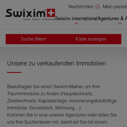
Cookies management panel
Mein persö
Nachrichten
Swixim international
Agenturen & 
Suche filtern
Karte anzeigen
Home
>
Kaufen
Unsere zu verkaufenden Immobilien
Beauftragen Sie einen Swixim-Makler, um Ihre
Traumimmobilie zu finden (Hauptwohnsitz,
Zweitwohnsitz, Kapitalanlage, renovierungsbedürftige
Immobilie, Grundstück, Wohnung…).
Kommen Sie in eine unserer Agenturen oder teilen Sie
uns Ihre Suchkriterien mit, damit wir Sie mit einem