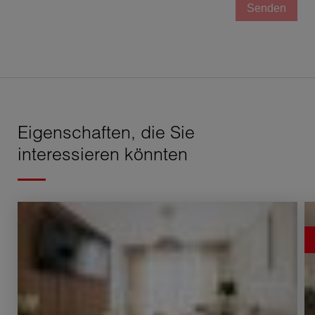
Senden
Eigenschaften, die Sie
interessieren könnten
Verkauf Appartement Gex 3 Zimmer 75 m²
V