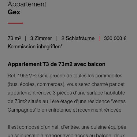
Appartement
Gex
73 m²
3 Zimmer
2 Schlafräume
330 000 €
Kommission inbegriffen*
Appartement T3 de 73m2 avec balcon
Réf. 1955MR: Gex, proche de toutes les commodités
(bus, écoles, commerces), vous serez charmé par cet
appartement rénové 3 pièces d'une surface habitable
de 73m2 située au 1ère étage d'une résidence "Vertes
Campagnes" bien entretenue et récemment rénovée.
Il est composé d'un hall d'entrée, une cuisine équipée,
un séjour/salle à manger avec accès au balcon, deux