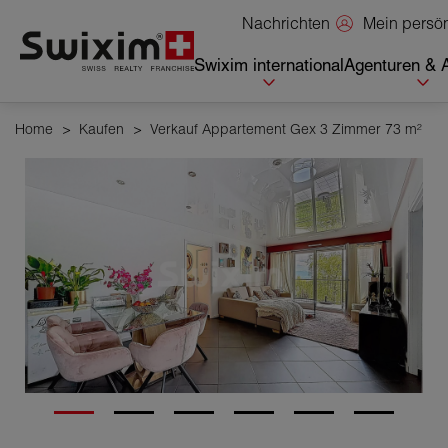
Cookies management panel
Mein persö
Nachrichten
Swixim international
Agenturen & 
Home
>
Kaufen
>
Verkauf Appartement Gex 3 Zimmer 73 m²