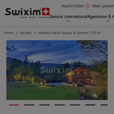
Cookies management panel
Mein persö
Nachrichten
Swixim international
Agenturen & 
Home
>
Kaufen
>
Verkauf Haus Farges 8 Zimmer 270 m²