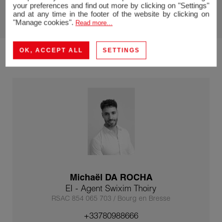
Energiebilanzen anzeigen
your preferences and find out more by clicking on "Settings"
and at any time in the footer of the website by clicking on
"Manage cookies".
Read more...
OK, ACCEPT ALL
SETTINGS
Michaël DA ROCHA
EI - Agent Swixim Thoiry
RSAC 854 065 703 / Bourg en Bresse
+33780988666