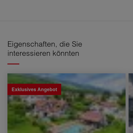
Eigenschaften, die Sie
interessieren könnten
Verkauf Haus Farges 6 Zimmer 212 m²
Ve
Exklusives Angebot