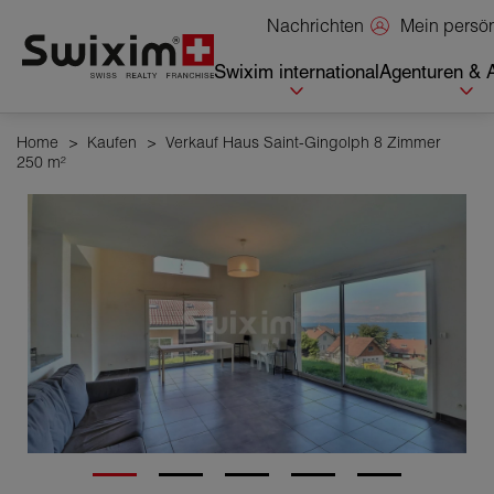
Cookies management panel
Mein persö
Nachrichten
Swixim international
Agenturen & 
Home
>
Kaufen
>
Verkauf Haus Saint-Gingolph 8 Zimmer
250 m²